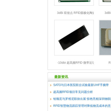
3dBi 双馈点 RFID圆极化陶瓷天线
3dB
60*60*5mmT62705W
-10dbi 超高频RFID 微带近场天线
R
T30110N
最新资讯
SATO与日本医院联合试验最新UHF手腕带
超高频RFID项目常见问题分析
铨顺宏与罗维尼联袂出展 惊艳亮相深圳物联
RFID智慧物流跟踪管理对降低物流成本的意