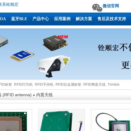
联系铨顺宏
微信官网
AOA
蓝牙BLE
产品中心
应用案例
解决方案
售后及技术支持
FID标签
RFID打印机
RFID手持机
RFID抗金属标签
RFID陶瓷天线
Trimble
 (RFID antenna)
»
内置天线