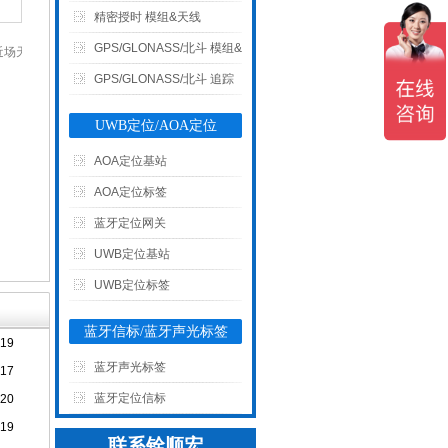
GPS Module & Antenna)
精密授时 模组&天线
(Timing Module & Antenna)
GPS/GLONASS/北斗 模组&
带近场天线110
0110N
天线 (GPS/GLONASS/北斗
GPS/GLONASS/北斗 追踪
Module&Antenna)
器&外置接收机(Tracker &
UWB定位/AOA定位
G-Mouse)
AOA定位基站
AOA定位标签
蓝牙定位网关
UWB定位基站
UWB定位标签
蓝牙信标/蓝牙声光标签
-19
蓝牙声光标签
-17
蓝牙定位信标
-20
-19
联系铨顺宏