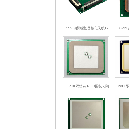
4dbi 四臂螺旋圆极化天线T707013
0 d
1.5dBi 双馈点 RFID圆极化陶瓷天线
2dBi
35*35*4mmT35404W
4