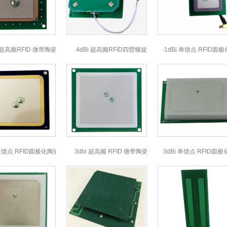
bi 超高频RFID 微带陶瓷天线
4dBi 超高频RFID四臂螺旋天线
-1dBi 单馈点 RFID
T757513
18*18*0.5mmT18
 双馈点 RFID圆极化陶瓷天线
3dbi 超高频 RFID 微带陶瓷天线
3dBi 单馈点 RFID圆
0*40*5mmT40505W
T60705W
60*60*5mmT62