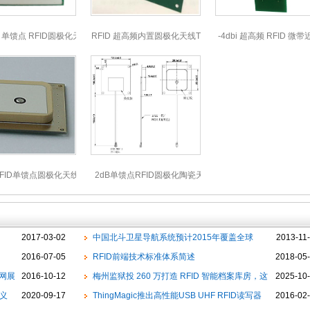
i 单馈点 RFID圆极化天线
RFID 超高频内置圆极化天线T707010
-4dbi 超高频 RFID 微
60*60*7mmT62707
x 40x 1.6 mm T4
FID单馈点圆极化天线
2dB单馈点RFID圆极化陶瓷天线FU-
25*25*4mmT25354
RFN353502
2017-03-02
中国北斗卫星导航系统预计2015年覆盖全球
2013-11
2016-07-05
RFID前端技术标准体系简述
2018-05
网展
2016-10-12
梅州监狱投 260 万打造 RFID 智能档案库房，这
2025-10
义
2020-09-17
家公司中标
ThingMagic推出高性能USB UHF RFID读写器
2016-02