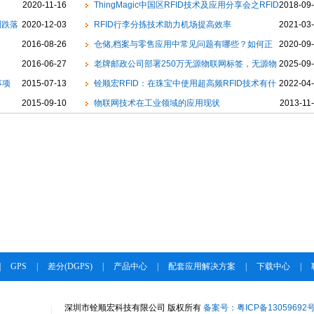
2020-11-16
ThingMagic中国区RFID技术及应用分享会之RFID
2018-09
测跌落
2020-12-03
技术在智慧工厂中的应用
RFID行李分拣技术助力机场提高效率
2021-03
2016-08-26
仓储,档案与零售应用中常见问题有哪些？如何正
2020-09
2016-06-27
确选型RFID天线?
老牌邮政公司部署250万无源物联网标签，无源物
2025-09
事项
2015-07-13
联规模应用渐近
铨顺宏RFID：在珠宝中使用超高频RFID技术有什
2022-04
2015-09-10
么效果
物联网技术在工业领域的应用现状
2013-11
|
GPS
|
差分(DGPS)
|
产品中心
|
配套应用解决方案
|
下载中心
|
深圳市铨顺宏科技有限公司 版权所有
备案号：粤ICP备13059692