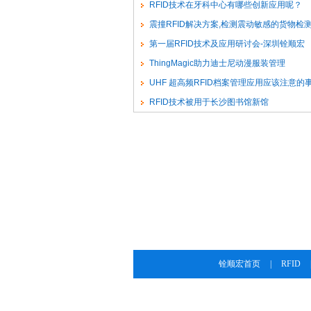
RFID技术在牙科中心有哪些创新应用呢？
震撞RFID解决方案,检测震动敏感的货物检
与撞击
第一届RFID技术及应用研讨会-深圳铨顺宏
ThingMagic助力迪士尼动漫服装管理
UHF 超高频RFID档案管理应用应该注意的
RFID技术被用于长沙图书馆新馆
铨顺宏首页
|
RFID