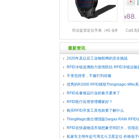
司法监管定位手表（4G 全网通）
Cat1
最新资讯
2020年及以后工业物联网的安全挑战
RFID冷链追溯助力疫情防抗-RFID冷链运输
RFID冷链追溯
不变也得变，不服打到你服
优秀的R2000 RFID模组Thingmagic-M6e
RFID在奢侈品行业的春天要来了
RFID医疗应用管理哪家好？
购买RFID开发工具包前要了解什么
ThingMagic推出增强版Sargas RAIN RFI
RFID在快递物流市场想象空间巨大，但现在
何？
私家车主明年起可用北斗卫星定位 价格低于