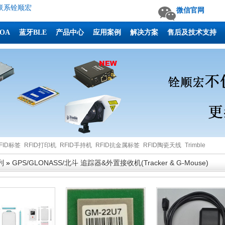
联系铨顺宏
微信官网
AOA
蓝牙BLE
产品中心
应用案例
解决方案
售后及技术支持
FID标签
RFID打印机
RFID手持机
RFID抗金属标签
RFID陶瓷天线
Trimble
列
»
GPS/GLONASS/北斗 追踪器&外置接收机(Tracker & G-Mouse)