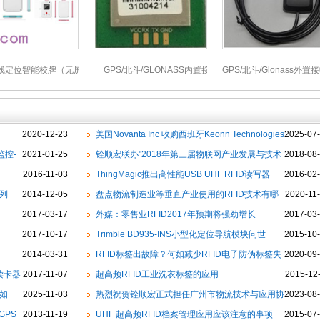
无线定位智能校牌（无屏）FU-
GPS/北斗/GLONASS内置接收器
GPS/北斗/Glonass外置接
MY01/02
GM22U7
2020-12-23
美国Novanta Inc 收购西班牙Keonn Technologies
2025-07
监控-
2021-01-25
铨顺宏联办"2018年第三届物联网产业发展与技术
2018-08
2016-11-03
合作研讨会"暨"西安移动NB-IoT高峰论坛"即将召开
ThingMagic推出高性能USB UHF RFID读写器
2016-02
系列
2014-12-05
盘点物流制造业等垂直产业使用的RFID技术有哪
2020-11
2017-03-17
些
外媒：零售业RFID2017年预期将强劲增长
2017-03
2017-10-17
Trimble BD935-INS小型化定位导航模块问世
2015-10
2014-03-31
RFID标签出故障？何如减少RFID电子防伪标签失
2020-09
D读卡器
2017-11-07
灵
超高频RFID工业洗衣标签的应用
2015-12
如
2025-11-03
热烈祝贺铨顺宏正式担任广州市物流技术与应用协
2023-08
GPS
2013-11-19
会理事单位
UHF 超高频RFID档案管理应用应该注意的事项
2015-07