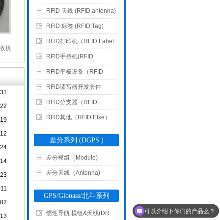
RFID 天线 (RFID antenna)
RFID 标签 (RFID Tag)
RFID打印机（RFID Label
收机FU-168
Printer）
RFID手持机(RFID
Handset)
RFID平板设备（RFID
Tablet Device）
RFID读写器开发套件
-31
RFID分支器（RFID
-22
multiplexers）
RFID其他（RFID Else）
-19
-12
差分系列 (DGPS )
-24
差分模组（Module)
-14
差分天线（Antenna)
-23
-11
GPS/Glonass/北斗系列
-02
可以介绍下你们的产品么？
惯性导航 模组&天线(DR
-13