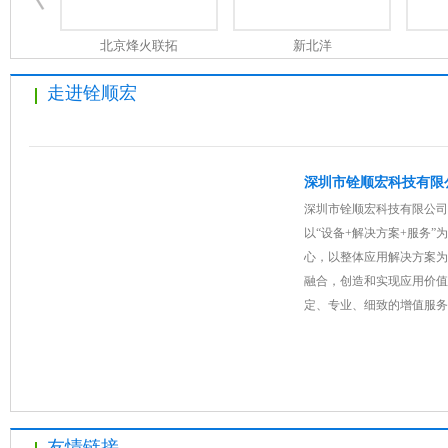
北京烽火联拓
新北洋
走进铨顺宏
烟台华东
深圳先施
深圳市铨顺宏科技有限
深圳市铨顺宏科技有限公司
以“设备+解决方案+服务
心，以整体应用解决方案为
融合，创造和实现应用价值
定、专业、细致的增值服务
佐藤（SATO）
艾利（Avery）
利
友情链接
Seeonic
ODIN