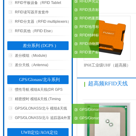
签
RFID声光定
RFID平板设备（RFID Tablet
位标签
RFID洗衣标
Device）
RFID读写器开发套件
签
RFID档案图
RFID分支器（RFID multiplexers）
书标签
RFID地埋标
RFID其他（RFID Else）
签
RFID特种标
签
RFID动物脚
差分系列 (DGPS )
环标签
RFID资产标
差分模组（Module)
M5e 超高频RFID模块/模组
签
差分天线（Antenna)
IP68工业级UHF（超高频）
（ThingMagic）
RFID一体化读写器FU-M6-
GPS/Glonass/北斗系列
超高频RFID天线
IN1 ZEUS
惯性导航 模组&天线(DR GPS
Module & Antenna)
精密授时 模组&天线 (Timing
Module & Antenna)
GPS/GLONASS/北斗 模组&天线
GPS/Glonass/
(GPS/GLONASS/北斗
GPS/GLONASS/北斗 追踪器&外置
北斗模组
GPS/Glonass/
(Module)
北斗天线
Module&Antenna)
接收机(Tracker & G-Mouse)
UWB定位/AOA定位
(Antenna)