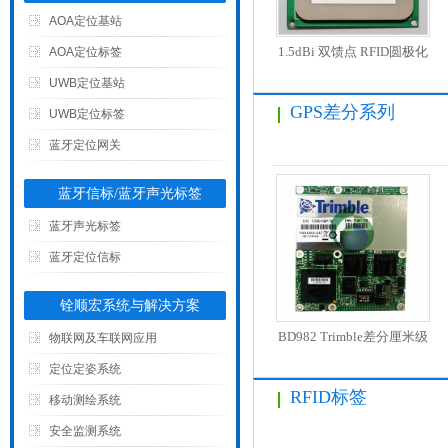
AOA定位基站
无人机 AGV专用超高频
1.5dBi 双馈点 RFID圆极化
AOA定位标签
RFID读写器
陶瓷天线
UWB定位基站
Sargas（ThingMagic）
GPS差分系列
35*35*4mmT35404W
UWB定位标签
蓝牙定位网关
蓝牙信标/蓝牙声光标签
蓝牙声光标签
蓝牙定位信标
铨顺宏系统与解决方案
5dBi超高频RFID外置天线
BD982 Trimble差分厘米级
物联网及车联网应用
RFA915-5S-45
DGPS/GNSS测绘板卡
定位定姿系统
RFID标签
移动测绘系统
安全监测系统