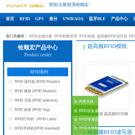
登陆
|
注册
|
联系铨顺宏
首页
RFID
GPS
差分
UWB/AOA
蓝牙BLE
产品中心
热门关键词：
RFID仓储方案
RFID档案管理
RFID制造
超高频RFID读写器
RF
超高频RFID模组
铨顺宏产品中心
RFID陶瓷标签
RFID布草洗涤
Product center
RFID系列
RFID 读写器 (RFID Reader)
RFID 模组 (RFID Module)
RFID 天线 (RFID antenna)
内置天线
RFID 标签 (RFID Tag)
外置天线
RFID抗金属
M6e 4通道 超高频RFID模
RFID打印机（RFID Label
标签
RFID传感器
块/模组（ThingMagic）
标签
RFID仓储标
Printer）
RFID手持机(RFID Handset)
超高频RFID读写器