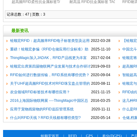
超高频RFID柔性抗金属标签TAG-915-
耐高温 RFID抗金属标签 TAG-915-
RFID耐
0674A124-23
H3813
记录总数：47 | 页数：3
最新资讯
铨顺宏RFID：超高频率RFID电子标签类型及运用
2022-03-28
【铨顺宏
重磅！铨顺宏参编《RFID仓储应用行业标准》助
2025-11-10
签，有效提
中国北斗
力仓储智能化管理升级
ThingMagic加入JADAK，RFID产品线更为丰富
2017-02-04
铨顺宏将
铨顺宏出席第四届物联网产业发展与技术合作研讨
2019-09-03
超高频R
会
RFID如何进行数据传输，RFID系统有哪些优势？
2020-09-04
智能超高
关于UHF超高频RFID技术对RFID珠宝盘点管理的
2020-08-11
铨顺宏与
好处
农业领域RFID标签技术有哪些应用？
2021-11-15
RFID
2016上海国际物联网展 ----ThingMagic中国区总
2016-03-25
这几种R
代理：深圳市铨顺宏科技邀请业界同仁莅临指导
应用于宠物残留物的RFID追踪管理系统
2020-11-11
什么是R
什么叫RFID天线？RFID天线都有哪些类型?
2020-05-14
用？
仓储,档
确选型RFI
铨顺宏首页
|
RFID
|
GPS
|
差分(DGPS)
|
产