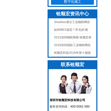
数字化施工
铨顺宏资讯中心
Smartrac展出工业物联网应
用
如何MES选型？常见的‘困
惑’点你知多少？
2015深圳物联网展 铨顺宏来
袭
2018深圳国际工业物联网应
用研讨会之“物联网技术在汽
铨顺宏科技2018年第十届国
车制造领域的应用”
际物联网博览会夏季展精彩
联系铨顺宏
回放
深圳市铨顺宏科技有限公司
服务咨询热线：
400-0581-580