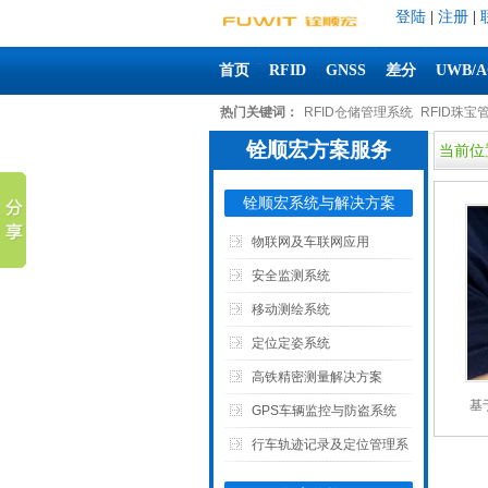
登陆
|
注册
|
首页
RFID
GNSS
差分
UWB/
热门关键词：
RFID仓储管理系统
RFID珠宝
铨顺宏方案服务
当前位
铨顺宏系统与解决方案
物联网及车联网应用
安全监测系统
移动测绘系统
定位定姿系统
高铁精密测量解决方案
基
GPS车辆监控与防盗系统
行车轨迹记录及定位管理系
统