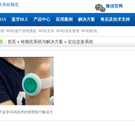
联系铨顺宏
微信官网
AOA
蓝牙BLE
产品中心
应用案例
解决方案
售后及技术支持
管理
RFID资产管理系统
RFID叉车
RFID洗衣管理
RFID防伪
置：
首页
»
铨顺宏系统与解决方案
»
定位定姿系统
于蓝牙AOA技术的智慧医疗解决方
案