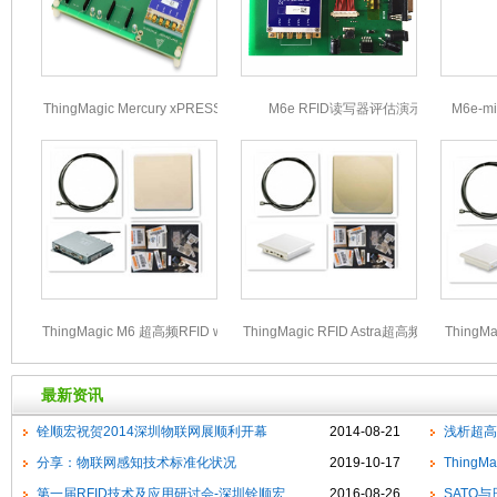
ThingMagic Mercury xPRESS开发平
M6e RFID读写器评估演示板
M6e-
台
ThingMagic M6 超高频RFID wifi 版读
ThingMagic RFID Astra超高频一体化
ThingM
写器开发套件
读写器开发套件
读
最新资讯
铨顺宏祝贺2014深圳物联网展顺利开幕
2014-08-21
浅析超高
分享：物联网感知技术标准化状况
2019-10-17
ThingMa
第一届RFID技术及应用研讨会-深圳铨顺宏
2016-08-26
SATO