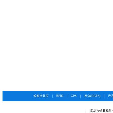
铨顺宏首页
|
RFID
|
GPS
|
差分(DGPS)
|
产
深圳市铨顺宏科