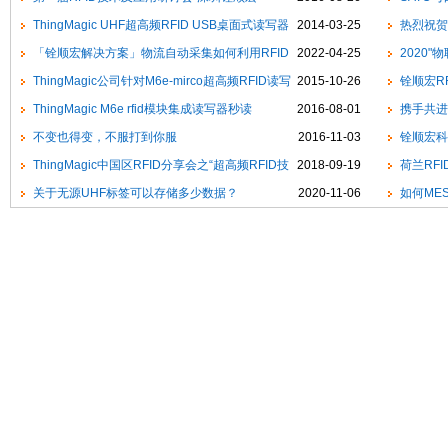
ThingMagic UHF超高频RFID USB桌面式读写器
2014-03-25
热烈祝贺
「铨顺宏解决方案」物流自动采集如何利用RFID
2022-04-25
会理事单位
2020
技术实现快准狠
ThingMagic公司针对M6e-mirco超高频RFID读写
2015-10-26
call~
铨顺宏R
器模组固件升级
ThingMagic M6e rfid模块集成读写器秒读
2016-08-01
如何利用RF
携手共进
800PCS标签
不变也得变，不服打到你服
2016-11-03
技交流
铨顺宏科
ThingMagic中国区RFID分享会之“超高频RFID技
2018-09-19
术引领物流
荷兰RF
术与应用”
关于无源UHF标签可以存储多少数据？
2020-11-06
力销售增长
如何ME