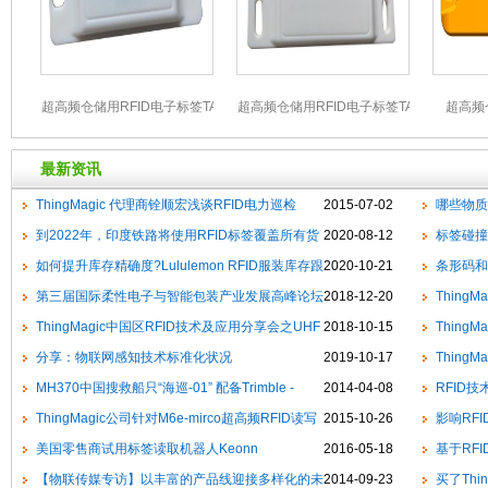
超高频仓储用RFID电子标签TAG-915-
超高频仓储用RFID电子标签TAG-915-
超高频仓
M70
M80
最新资讯
ThingMagic 代理商铨顺宏浅谈RFID电力巡检
2015-07-02
哪些物质
到2022年，印度铁路将使用RFID标签覆盖所有货
2020-08-12
标签碰撞
车，机车和旅游车
如何提升库存精确度?Lululemon RFID服装库存跟
2020-10-21
条形码和
踪系统精确度提升至98%
第三届国际柔性电子与智能包装产业发展高峰论坛
2018-12-20
Thing
暨2018PEIPC联合体年会将于12月底在深召开
ThingMagic中国区RFID技术及应用分享会之UHF
2018-10-15
准
Thing
RFID 技术与性能分析
分享：物联网感知技术标准化状况
2019-10-17
市场
Thing
MH370中国搜救船只“海巡-01” 配备Trimble -
2014-04-08
RFID
Marine SPS855检测到黑匣子脉冲信号
ThingMagic公司针对M6e-mirco超高频RFID读写
2015-10-26
影响RF
器模组固件升级
美国零售商试用标签读取机器人Keonn
2016-05-18
基于RF
AdvanRobot 进行库存盘点
【物联传媒专访】以丰富的产品线迎接多样化的未
2014-09-23
买了Thi