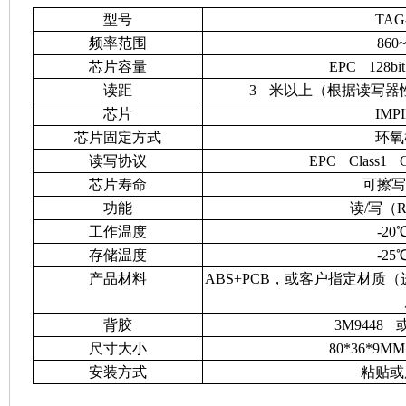
型号
TAG
频率范围
860
芯片容量
EPC 128bi
读距
3 米以上（根据读写器
芯片
IMP
芯片固定方式
环氧
读写协议
EPC Class1 G
芯片寿命
可擦写
功能
读
/写（Re
工作温度
-20
存储温度
-25
产品材料
ABS+PCB，或客户指定材质（
背胶
3M9448 
尺寸大小
80*36*9
安装方式
粘贴或