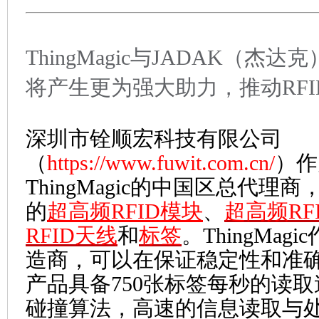
ThingMagic与JADAK（杰
将产生更为强大助力，推动RF
深圳市铨顺宏科技有限公司
（
https://www.fuwit.com.cn/
）作
ThingMagic的中国区总代理商，
的
超高频RFID模块
、
超高频RF
RFID天线
和
标签
。ThingMag
造商，可以在保证稳定性和准
产品具备750张标签每秒的读
碰撞算法，高速的信息读取与