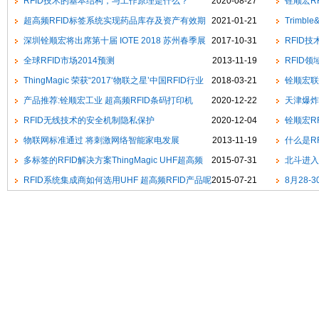
RFID技术的基本结构，与工作原理是什么？
2020-08-27
铨顺宏R
超高频RFID标签系统实现药品库存及资产有效期
2021-01-21
智能称重系
Trimb
限管理
深圳铨顺宏将出席第十届 IOTE 2018 苏州春季展
2017-10-31
乐、开工大
RFID
全球RFID市场2014预测
2013-11-19
RFID领域
ThingMagic 荣获“2017‘物联之星’中国RFID行业
2018-03-21
别
铨顺宏联
最有影响力国际品牌”
产品推荐:铨顺宏工业 超高频RFID条码打印机
2020-12-22
合作研讨会"
天津爆炸
RFID无线技术的安全机制隐私保护
2020-12-04
铨顺宏R
物联网标准通过 将刺激网络智能家电发展
2013-11-19
什么作用
什么是R
多标签的RFID解决方案ThingMagic UHF超高频
2015-07-31
北斗进入
RFID模组
RFID系统集成商如何选用UHF 超高频RFID产品呢
2015-07-21
8月28-
与人工智能