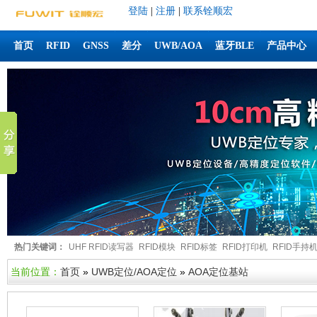
登陆
|
注册
|
联系铨顺宏
首页
RFID
GNSS
差分
UWB/AOA
蓝牙BLE
产品中心
热门关键词：
UHF RFID读写器
RFID模块
RFID标签
RFID打印机
RFID手持
当前位置：
首页
»
UWB定位/AOA定位
»
AOA定位基站