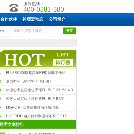
服务热线：
400-0581-580
合作伙伴
铨顺宏动态
公司简介
D分
1
FU-ARC300S超高频RFID智能工作站
2
桌面型RFID条码打印机iT4R
3
体温心率血压定位手环FU-BLE-2315K-NB
4
蓝牙人员定位手环标签FU-BLE-BS01
5
M5e-C RFID超高频读写模块/模组
ThingMagic）
6
UHF RFID 电力特种测温标签TAG-915-
同类文章排行
EMP-TSC-303005