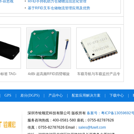
势不容忽视
RFID手持机助力仓储物流信息化管理
基于RFID叉车仓储物流管理应用及优势
标签 TAG-
4dBi 超高频RFID四臂螺旋
车载导航与车载监控产品专
M04
天线 T757513
用GPS模组FU-GT3-1513
|
GPS
|
差分(DGPS)
|
产品中心
|
配套应用解决方案
|
下载中心
|
深圳市铨顺宏科技有限公司 版权所有
备案号：粤ICP备13059692
服务咨询热线：400-0581-580 座机：0755-82787626
传真：0755-82787626 Email：
sales@fuwit.com