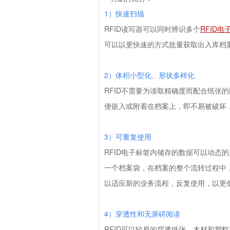
1
）快速扫描
RFID
读写器可以同时辨识多个
RFID电
可以以更快速的方式批量获取出入库档
2
）体积小型化、形状多样化
RFID
不需要为读取精确度而配合纸张的
便嵌入或附着在档案上，即不易被破坏
3
）可重复使用
RFID
电子标签内储存的数据可以动态的
一个档案袋，在档案的整个流转过程中
以适应新的业务流程，反复使用，以更
4
）穿透性和无屏碍阅读
RFID
可以轻易的穿透纸张、木材和塑料