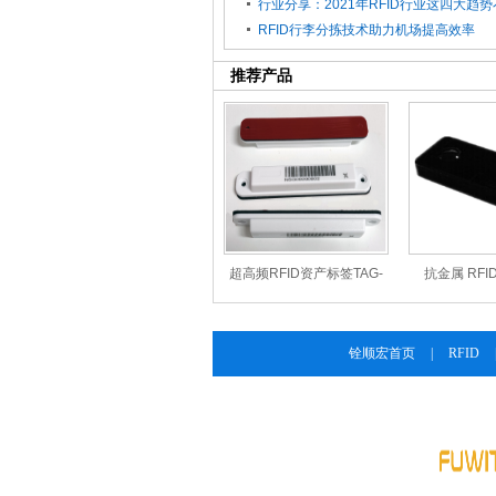
行业分享：2021年RFID行业这四大趋
RFID行李分拣技术助力机场提高效率
推荐产品
超高频RFID资产标签TAG-
抗金属 RFID
915-M13
915
铨顺宏首页
|
RFID