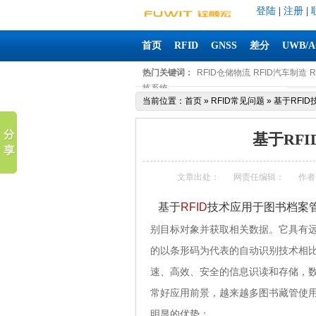
登陆
|
注册
|
首页
RFID
GNSS
差分
UWB/
热门关键词：
RFID仓储物流
RFID汽车制造
拣系统
当前位置：
首页
»
RFID常见问题
»
基于RFI
基于RF
文章出处：
网责任编辑：
作者
基于
RFID
技术应用于图书档案
别目标对象并获取相关数据。它具有
的以条形码为代表的自动识别技术相
速、高效、安全的信息识读和存储，数
常好应用前景，越来越多图书藏管使用
明显的优势：