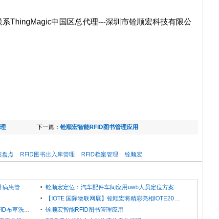
hingMagic中国区总代理---深圳市铨顺宏科技有限公
管理
下一篇：
铨顺宏智能RFID图书管理应用
案盘点
RFID图书出入库管理
RFID档案管理
铨顺宏
物联网护士站！RFID与传感技术如何提升病患管理智能化？
铨顺宏定位：汽车配件车间应用uwb人员定位方案
【IOTE 国际物联网展】铨顺宏将精彩亮相IOTE2021深圳国际物联网展会
基于RFID医疗洗涤管理系统解决方案-RFID布草洗涤管理
铨顺宏智能RFID图书管理应用