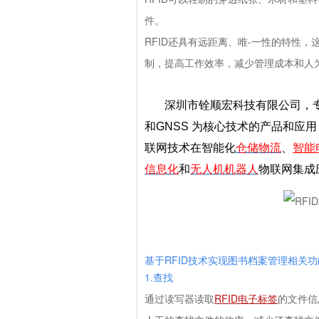
件。
RFID
还具有远距离、唯
-
一性的特性，
制，提高工作效率，减少管理成本和人
深圳市铨顺宏科技有限公司
，
和GNSS 为核心技术的产品和应
联网技术在智能化
仓储物流
、
智能
信息化
和
无人机机器人
物联网集成
基于RFID
技术实现图书档案管理相关功
1.查找
通过读写器读取
RFID电子
标签
的文件信