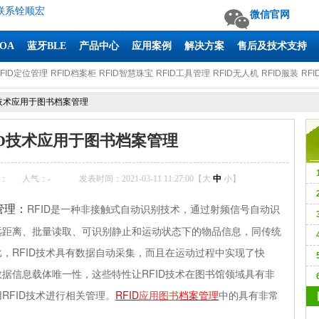
联系铨顺宏
微信官网
AOA
蓝牙BLE
产品中心
应用案例
解决方案
售后及技术支持
RFID定位管理
RFID档案柜
RFID智慧珠宝
RFID工具管理
RFID无人机
RFID服装
RFI
D技术应用于图书档案管理
ID技术应用于图书档案管理
：
人气：
-
发表时间：2021-03-11 11:27:00【
大
中
小
】
RFID
是一种非接触式自动识别技术，通过射频信号自动识
管理
：
远距离、批量读取、可识别静止和运动状态下的物品信息，同传统
比，
RFID技术具有数据自动采集，而且在运动过程中实现了快
据信息载体唯一性，这些特性让RFID技术在图书馆领域具有非
（
RFID技术进行相关管理。
RFID
应用图书
档案管理
中的具有非常
T