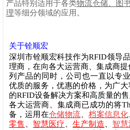
产品特别适用于各类
物流仓储
、
图
理
等细分领域的应用。
关于铨顺宏
深圳市铨顺宏科技
作为RFID领导
理商
，在向各大运营商、集成商提供Th
列产品的同时，
公司也一直以专业
优质的服务，优惠的价格，为广大
的RFID设备解决方案和高质量的
各大运营商、集成商已成功的将Thing
备，运用
在
仓储物流
、
档案信息化
零售
、
智慧
医疗
、
生产
制造
、
智慧