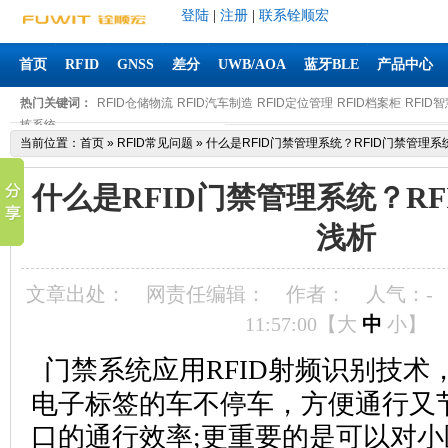
登陆
|
注册
|
联系铨顺宏
首页
RFID
GNSS
差分
UWB/AOA
蓝牙BLE
产品中心
热门关键词：
RFID仓储物流
RFID汽车制造
RFID定位管理
RFID档案柜
RFID
拣系统
当前位置：
首页
»
RFID常见问题
»
什么是RFID门禁管理系统？RFID门禁管理系
什么是RFID门禁管理系统？R
浅析
文章出处：
网责任编辑：
作者：
人气：
-
11:57:00【
大
中
小
】
门禁系统应用RFID射频识别技术
电子标签的车不停车，方便通行又
口的通行效率;更重要的是可以对