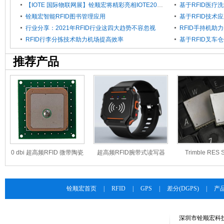
【IOTE 国际物联网展】铨顺宏将精彩亮相IOTE2021深圳国际物联网展会
铨顺宏智能RFID图书管理应用
基于RFID技术
行业分享：2021年RFID行业这四大趋势不容忽视
RFID手持机助
RFID行李分拣技术助力机场提高效率
基于RFID叉车
推荐产品
0 dbi 超高频RFID 微带陶瓷
超高频RFID腕带式读写器
Trimble RES
天线
FU-RF-A6
GNSS授
铨顺宏首页
|
RFID
|
GPS
|
差分(DGPS)
|
产
深圳市铨顺宏科