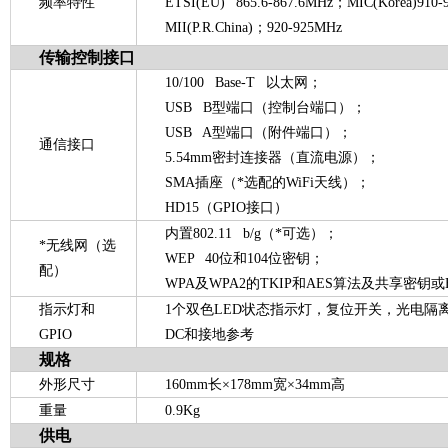
频率特性
ETSI(EU) 865.6-867.6MHz；MIC(Korea)910
MII(P.R.China)；920-925MHz
传输控制接口
10/100 Base-T 以太网；
USB B型端口（控制台端口）；
USB A型端口（附件端口）；
通信接口
5.54mm密封连接器（直流电源）；
SMA插座（*选配的WiFi天线）；
HD15（GPIO接口）
内置802.11 b/g（*可选）；
*
无线网（选
WEP 40位和104位密钥；
配）
WPA及WPA2的TKIP和AES算法及共享密钥或E
指示灯和
1个双色LED状态指示灯，复位开关，光电隔离G
GPIO
DC和接地参考
规格
外形尺寸
160mm长×178mm宽×34mm高
重量
0.9Kg
供电