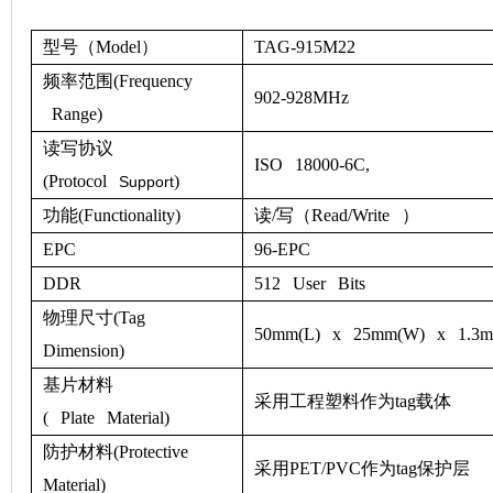
型号（
Model
）
TAG-915M22
频率范围
(
Frequency
902-
92
8
MHz
Range
)
读写协议
ISO 18000-6C,
(
Protocol
)
Support
功能
(
Functionality
)
读
/
写（
Read/Write
）
EPC
96-EPC
DDR
512 User Bits
物理尺寸
(Tag
50
mm
(L)
x
25
mm
(W)
x
1.3
Dimension
)
基片材料
采用工程塑料作为
tag
载体
(
Plate
M
aterial
)
防护材料
(
Protective
采用
PET/PVC
作为
tag
保护层
M
aterial
)