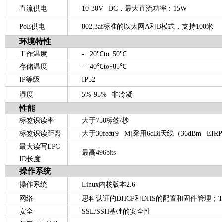
直流供电
10-30V DC，最大直流功率：15W
PoE
供电
802.3af标准的以太网A和B模式，支持100米
环境特性
工作温度
- 20
℃
to+50
℃
存储温度
- 40
℃
to+85
℃
IP
等级
IP52
湿度
5%-95%
非冷凝
性能
标签识读率
大于750标签/秒
标签识读距离
大于30feet(9 M)采用6dBi天线（36dBm EIRP
最大读写
EPC
最高496bits
ID
长度
操作系统
操作系统
Linux内核版本2.6
网络
思科认证的DHCP和DHS的配置和固件管理；TC
安全
SSL/SSH基础的安全性