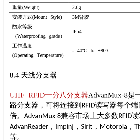
重量
(Weight)
2.6
g
安装方式
(
Mount Style
)
3M
背胶
防水等级
IP
54
（
Waterproofing grade
）
工作温度
-
4
0ºC to +
80
ºC
(
Operating
T
emperature
)
8.4.
天线分支器
UHF RFID
一分八分支器
AdvanMux-8
是
路分支器，可将连接到
读写器每个端
RFID
倍。
兼容市场上大多数
读
AdvanMux-8
RFID
，
，
，
，
AdvanReader
Impinj
Sirit
Motorola
T
等。