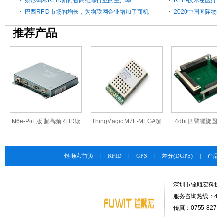
条形码和RFID如何提高维修行业的生产率
RFID技术在医
巴西RFID市场的增长，为物联网企业增加了商机
推荐产品
M6e-PoE版 超高频RFID读
ThingMagic M7E-MEGA超
4dbi 四臂螺旋
写器（Thingmagic）
高频RFID模块
T70701
铨顺宏首页
|
RFID
|
GPS
|
差分(DGPS)
|
产
深圳市铨顺宏科
服务咨询热线：400-
传真：0755-8278