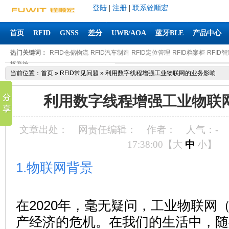
登陆
|
注册
|
联系铨顺宏
首页
RFID
GNSS
差分
UWB/AOA
蓝牙BLE
产品中心
热门关键词：
RFID仓储物流
RFID汽车制造
RFID定位管理
RFID档案柜
RFID
拣系统
当前位置：
首页
»
RFID常见问题
»
利用数字线程增强工业物联网的业务影响
利用数字线程增强工业物联
文章出处：
网责任编辑：
作者：
人气：
-
17:38:00【
大
中
小
】
1.物联网背景
在2020年，毫无疑问，工业物联网（
产经济的危机。在我们的生活中，随