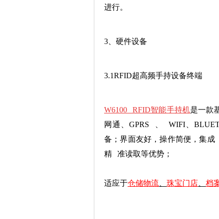
进行。
3、硬件设备
3.1RFID超高频手持设备终端
W6100 RFID智能手持机
是一款基
网通、GPRS 、 WIFI、BL
备；界面友好，操作简便，集成 T
精 准读取等优势；
适应于
仓储物流
、
珠宝门店
、
档