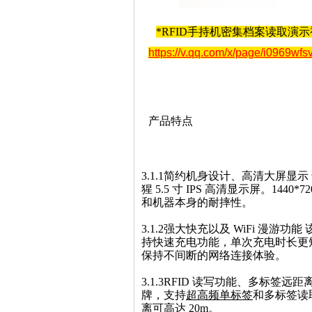
*RFID手持机密集档案读取演
https://v.qq.com/x/page/i0969wfs
产品特点
3.1.1简约机身设计、高清大屏
猩 5.5 寸 IPS 高清显示屏。1
和机器本身的耐摔性。
3.1.2强大快充以及 WiFi 漫游
持快速充电功能，单次充电时长更短。以
保持不间断的网络连接体验。
3.1.3RFID 读写功能、多标签远
牌，支持
超高频单标签
和多标签读
离可高达 20m。