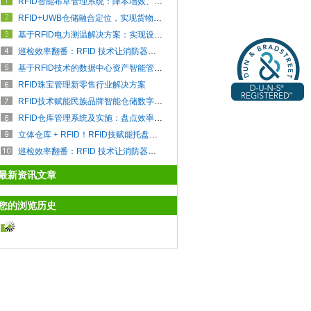
RFID智能布草管理系统：降本增效、全流程追溯把控
RFID+UWB仓储融合定位，实现货物快速定位查找
基于RFID电力测温解决方案：实现设备全天候在线监控
巡检效率翻番：RFID 技术让消防器材管理实现 “秒级响应”
基于RFID技术的数据中心资产智能管理系统
RFID珠宝管理新零售行业解决方案
RFID技术赋能民族品牌智能仓储数字化升级
RFID仓库管理系统及实施：盘点效率提升 85%+，拣货错误率直降 0.5% 以下
立体仓库 + RFID！RFID技赋能托盘运输全链路智能管理
巡检效率翻番：RFID 技术让消防器材管理实现 “秒级响应”
最新资讯文章
您的浏览历史