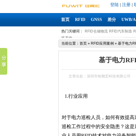
登陆
|
注册
|
首页
RFID
GNSS
差分
UWB/
热门关键词：
RFID仓储物流
RFID汽车制造
拣系统
当前位置：
首页
»
RFID应用案例
»
基于电力R
基于电力RF
文章出处：深圳市铨顺宏科技有限公司
1.行业应用
对于电力巡检人员，
如何有效提高
巡检工作过程中的安全隐患？这是
业人员用
RFID技术对电力设备智