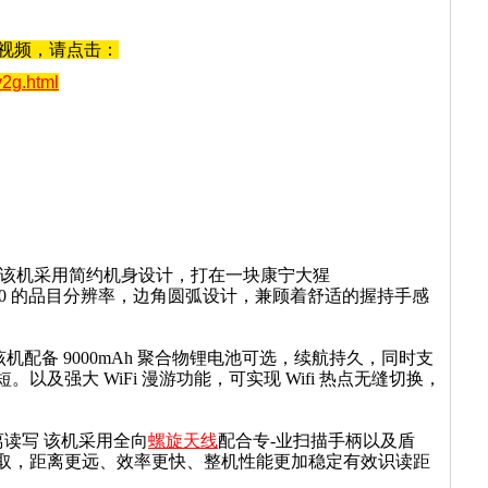
示视频，请点击：
v2g.html
显示 该机采用简约机身设计，打在一块康宁大猩
440*720 的品目分辨率，边角圆弧设计，兼顾着舒适的握持手感
功能 该机配备 9000mAh 聚合物锂电池可选，续航持久，同时支
及强大 WiFi 漫游功能，可实现 Wifi 热点无缝切换，
距离读写 该机采用全向
螺旋天线
配合专-业扫描手柄以及盾
取，距离更远、效率更快、整机性能更加稳定有效识读距