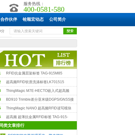
服务热线：
400-0581-580
合作伙伴
铨顺宏动态
公司简介
D分
1
RFID抗金属层架标签 TAG-915M85
2
超高频RFID软质洗涤标签LK701515
3
ThingMagic M7E-HECTO嵌入式超高频
FID模块
4
BD910 Trimble差分亚米级DGPS/GNSS接
收机模块
5
ThingMagic NANO 超高频RFID读写模块
6
超高频 超薄抗金属RFID标签 TAG-915-
同类文章排行
5025-S