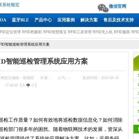
联系铨顺宏
微信官网
AOA
蓝牙BLE
产品中心
应用案例
解决方案
售后及技术支持
RFID定位管理
RFID档案柜
RFID智慧珠宝
RFID工具管理
RFID无人机
RFID服装
RFI
FID智能巡检管理系统应用方案
ID智能巡检管理系统应用方案
网责任编辑：铨顺宏
作者：
人气：
-
发表时间：2020-08-18
17:46:00【
大
中
小
】
R
巡检工作质量？如何有效地将巡检数据信息化？如何消除
巡检部门很多年
的困扰。随着物联网技术的发展，资深从
M
能巡检管理提供了系统的应用解决方案
，比如：采用条码、