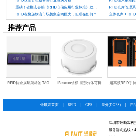
RFID珠宝管理新零售行业解决方案
RFID技术赋能
重磅！铨顺宏参编《RFID仓储应用行业标准》助力仓储智能化管理升级
RFID在快递物流市场想象空间巨大，但现在如何？
推荐产品
RFID抗金属层架标签 TAG-
iBeacon信标-圆形分体可拆
超高频RFID手
915M85
卸款FU-OV-02/04
FU-A5
铨顺宏首页
|
RFID
|
GPS
|
差分(DGPS)
|
产
深圳市铨顺宏科
服务咨询热线：400-