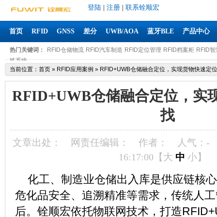
登陆
|
注册
|
联系铨顺宏
首页
RFID
GNSS
差分
UWB/AOA
蓝牙BLE
产品中心
热门关键词：
RFID仓储物流
RFID汽车制造
RFID定位管理
RFID档案柜
RFID
拣系统
当前位置：
首页
»
RFID应用案例
»
RFID+UWB仓储融合定位，实现货物快速定
RFID+UWB仓储融合定位，
找
文章出处：
网责任编辑：
作者：
人气：
-
16:17:00【
大
中
小
】
化工、制造业仓储出入库是供应链核心
危化品安全、追溯精准等需求，传统人工
后。铨顺宏依托物联网技术，打造RFID+