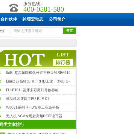
服务热线：
400-0581-580
合作伙伴
铨顺宏动态
公司简介
D分
1
8dBi 超高频圆极化外置平板天线RFA915-
R90
2
Linux 超高频(UHF) RFID工业一体机FU-
stra-M9
3
FU-BT01L蓝牙多彩亮灯寻物标签
4
低功耗蓝牙网关FU-BLE-01
5
W8001系列 RFID安卓工业级平板
6
无人机 AGV专用超高频RFID读写器
同类文章排行
argas（ThingMagic）