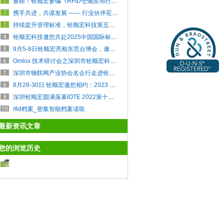
重磅！铨顺宏参编《RFID仓储应用行业标准》助力仓储智能化管理升级
携手共进，共谋发展 —— 行业伙伴莅临铨顺宏科技交流
持续提升管理标准，铨顺宏科技第五次通过ISO体系认证！
铨顺宏科技邀您共赴2025中国国际标签印刷技术展！
9月5-8日铨顺宏亮相东莞台博会，邀您共探未来智能管理新方向！
Omlox 技术研讨会之深圳市铨顺宏科技有限公司
深圳市物联网产业协会名企行走进铨顺宏暨河套地区RFID技术创新与融合交流会圆满举办！
8月28-30日 铨顺宏邀您相约：2023 WAIE 物联网与人工智能展
深圳铨顺宏圆满落幕IOTE 2022第十八届国际物联网展
rfid档案_密集智能档案读取
最新资讯文章
您的浏览历史