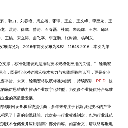
辉、耿力、刘春艳、周立雄、张璋、王立、王文峰、李应龙、王
海龙、洪涛、徐鹰、曾涛、石春磊、杜鹃、朱晓辉、王东、邱延
群、王桃、宋立涛、曲飞字、李宜鹏、张树德、杨利东。
:--2016年首次发布为SJ/Z 11648-2016:--本次为第
心支撑，标准化建设则是推动技术规模化应用的关键。” 铨顺宏
标准，既是行业对铨顺宏技术实力与实践经验的认可，更是企业
重要举措。未来，铨顺宏将以该标准为指引，持续深耕
RFID
技
化的底层思维助力推动企业数字化转型，为更多企业提供符合标准
储企业的高质量发展。
物联网设备和系统提供商，多年来专注于射频识别技术的产业
域积累了丰富的实践经验。此次参与行业标准制定，也为行业规范
识别技术仓储业务应用指南》部分内容。如需全文，请联络客服电