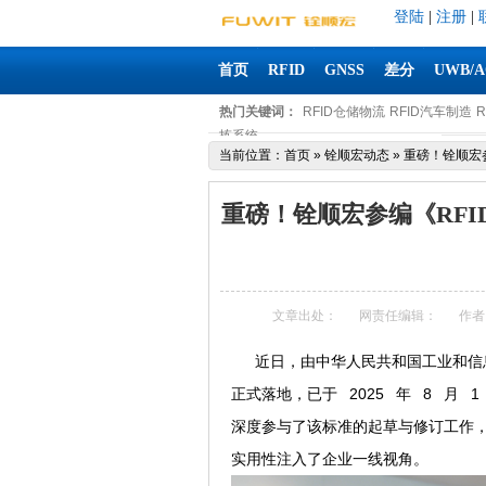
登陆
|
注册
|
首页
RFID
GNSS
差分
UWB/
热门关键词：
RFID仓储物流
RFID汽车制造
拣系统
当前位置：
首页
»
铨顺宏动态
»
重磅！铨顺宏
重磅！铨顺宏参编《RF
文章出处：
网责任编辑：
作者
近日，由中华人民共和国工业和信息
正式落地，已于 2025 年 8 月
深度参与了该标准的起草与修订工作，
实用性注入了企业一线视角。