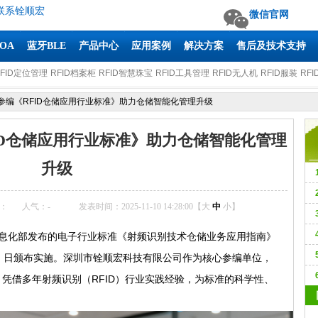
联系铨顺宏
微信官网
AOA
蓝牙BLE
产品中心
应用案例
解决方案
售后及技术支持
RFID定位管理
RFID档案柜
RFID智慧珠宝
RFID工具管理
RFID无人机
RFID服装
RFI
参编《RFID仓储应用行业标准》助力仓储智能化管理升级
ID仓储应用行业标准》助力仓储智能化管理
升级
8
：
人气：
-
发表时间：2025-11-10 14:28:00【
大
中
小
】
A
化部发布的电子行业标准《射频识别技术仓储业务应用指南》
 1 日颁布实施。深圳市铨顺宏科技有限公司作为核心参编单位，
凭借多年射频识别（RFID）行业实践经验，为标准的科学性、
S