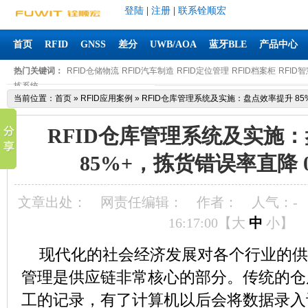
登陆
|
注册
|
联系铨顺宏
首页
RFID
GNSS
差分
UWB/AOA
蓝牙BLE
产品中心
热门关键词：
RFID仓储物流
RFID汽车制造
RFID定位管理
RFID档案柜
RFID
拣系统
当前位置：
首页
»
RFID应用案例
»
RFID仓库管理系统及实施：盘点效率提升 85%
RFID仓库管理系统及实施
85%+，拣货错误率直降 0
文章出处：
网责任编辑：
作者：
人气：
-
16:17:00【
大
中
小
】
现代化的社会经济发展对各个行业的供
管理是供应链非常核心的部分。传统的仓
工的记录，有了计算机以后会将数据录入