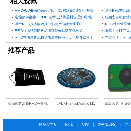
相关资讯
RFID+UWB仓储融合定位，实现货物快速定位查找
巡检效率翻番：RFID 技术让消防器材管理实现 “秒级响应”
基于RFID技术的数据中心资产智能管理系统
RFID珠宝管理
RFID技术赋能民族品牌智能仓储数字化升级
RFID在快递物流市场想象空间巨大，但现在如何？
推荐产品
桌面式超高频RFID一体机
JADAK SkyeModule M1-
超高频 超薄 抗金
FU-M6-USB-N
Mini (HF)RFID模块
签TAG-915-M
铨顺宏首页
|
RFID
|
GPS
|
差分(DGPS)
|
产