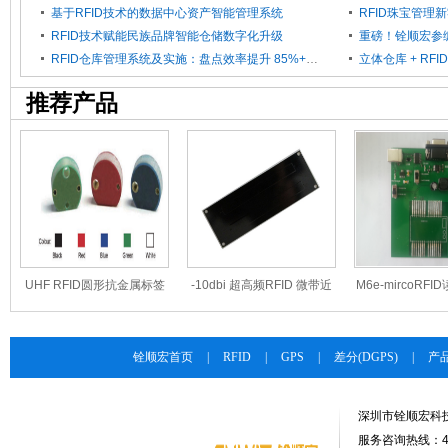
基于RFID技术的数据中心资产智能管理系统
RFID珠宝管理
RFID技术赋能民族品牌智能仓储数字化升级
RFID仓库管理系统及实施：盘点效率提升 85%+，拣货错误率直降 0.5% 以下
推荐产品
UHF RFID圆形抗金属标签
-10dbi 超高频RFID 微带近
M6e-mircoRF
TAG-915M52
场天线 T30110N
演示板
铨顺宏首页
|
RFID
|
GPS
|
差分(DGPS)
|
产
深圳市铨顺宏科
服务咨询热线：400-