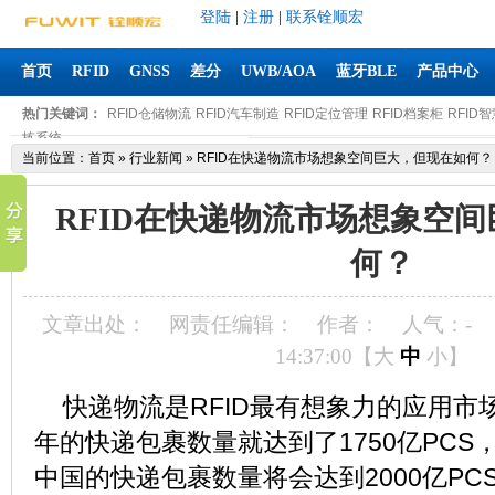
登陆
|
注册
|
联系铨顺宏
首页
RFID
GNSS
差分
UWB/AOA
蓝牙BLE
产品中心
热门关键词：
RFID仓储物流
RFID汽车制造
RFID定位管理
RFID档案柜
RFID
拣系统
当前位置：
首页
»
行业新闻
»
RFID在快递物流市场想象空间巨大，但现在如何？
RFID在快递物流市场想象空
何？
文章出处：
网责任编辑：
作者：
人气：
-
14:37:00【
大
中
小
】
快递物流是RFID最有想象力的应用市场
年的快递包裹数量就达到了1750亿PCS，
中国的快递包裹数量将会达到2000亿P