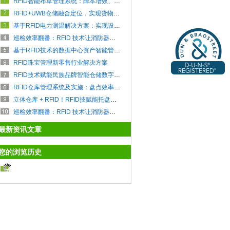
RFID智能布草管理系统：降本增效、全流程追溯把控
RFID+UWB仓储融合定位，实现货物快速定位查找
基于RFID电力测温解决方案：实现设备全天候在线监控
巡检效率翻番：RFID 技术让消防器材管理实现 “秒级响应”
基于RFID技术的数据中心资产智能管理系统
RFID珠宝管理新零售行业解决方案
RFID技术赋能民族品牌智能仓储数字化升级
RFID仓库管理系统及实施：盘点效率提升 85%+，拣货错误率直降 0.5% 以下
立体仓库 + RFID！RFID技赋能托盘运输全链路智能管理
巡检效率翻番：RFID 技术让消防器材管理实现 “秒级响应”
最新资讯文章
您的浏览历史