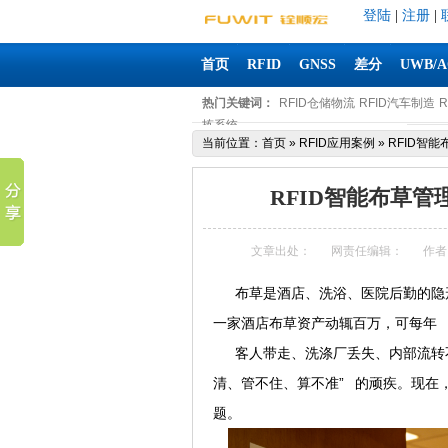
登陆
|
注册
|
首页
RFID
GNSS
差分
UWB/
热门关键词：
RFID仓储物流
RFID汽车制造
拣系统
当前位置：
首页
»
RFID应用案例
»
RFID智
RFID智能布草
文章出处：
网责任编辑：
作者
布草是酒店、洗浴、医院后勤的隐形
一家酒店布草资产动辄百万，可每年 
客人带走、洗涤厂丢失、内部流转不
清、管不住、算不准” 的顽疾。现在
题。