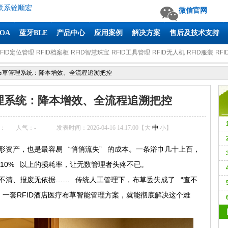
联系铨顺宏
微信官网
AOA
蓝牙BLE
产品中心
应用案例
解决方案
售后及技术支持
RFID定位管理
RFID档案柜
RFID智慧珠宝
RFID工具管理
RFID无人机
RFID服装
RFI
能布草管理系统：降本增效、全流程追溯把控
管理系统：降本增效、全流程追溯把控
：
人气：
-
发表时间：2026-04-16 14:17:00【
大
中
小
】
资产，也是最容易 “悄悄流失” 的成本。一条浴巾几十上百，
10% 以上的损耗率，让无数管理者头疼不已。
清、报废无依据…… 传统人工管理下，布草丢失成了 “查不
R
，一套RFID酒店医疗布草智能管理方案，就能彻底解决这个难