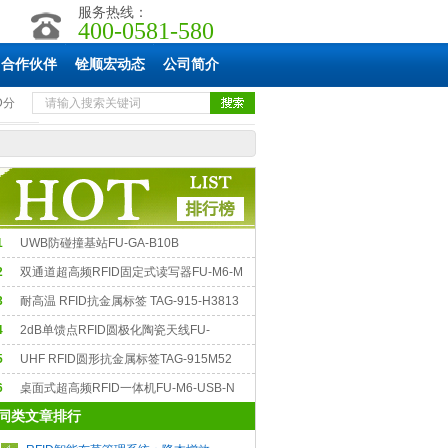
服务热线：
400-0581-580
合作伙伴
铨顺宏动态
公司简介
D分
1
UWB防碰撞基站FU-GA-B10B
2
双通道超高频RFID固定式读写器FU-M6-M
3
耐高温 RFID抗金属标签 TAG-915-H3813
4
2dB单馈点RFID圆极化陶瓷天线FU-
FN353502
5
UHF RFID圆形抗金属标签TAG-915M52
6
桌面式超高频RFID一体机FU-M6-USB-N
同类文章排行