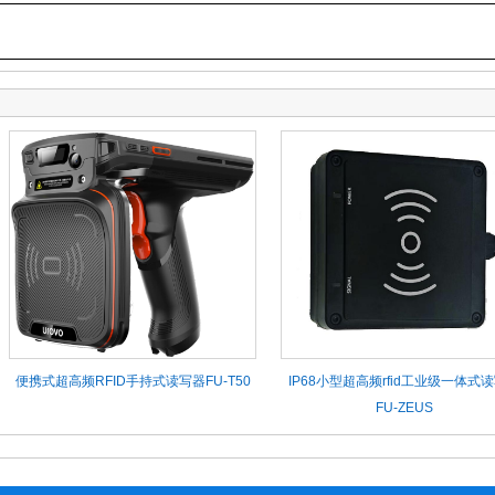
便携式超高频RFID手持式读写器FU-T50
IP68小型超高频rfid工业级一体式
FU-ZEUS