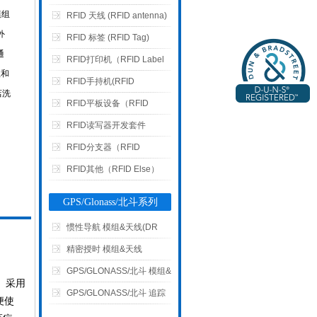
模组
RFID 天线 (RFID antenna)
外
RFID 标签 (RFID Tag)
通
RFID打印机（RFID Label
业和
Printer）
RFID手持机(RFID
店洗
Handset)
RFID平板设备（RFID
Tablet Device）
RFID读写器开发套件
RFID分支器（RFID
multiplexers）
RFID其他（RFID Else）
GPS/Glonass/北斗系列
惯性导航 模组&天线(DR
GPS Module & Antenna)
精密授时 模组&天线
(Timing Module & Antenna)
GPS/GLONASS/北斗 模组&
。采用
天线 (GPS/GLONASS/北斗
GPS/GLONASS/北斗 追踪
便使
Module&Antenna)
器&外置接收机(Tracker &