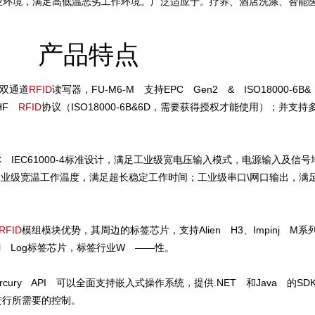
商业环境，满足高低温恶劣工作环境。广泛适应于。疗养、酒店洗涤、智能
。
产品特点
双通道
RFID
读写器，FU-M6-M 支持EPC Gen2 & ISO18000-6B&
UHF
RFID
协议（ISO18000-6B&6D，需要获得授权才能使用）；并支持
C IEC61000-4标准设计，满足工业级宽电压输入模式，电源输入及信号
工业级宽温工作温度，满足超长稳定工作时间；工业级串口\网口输出，满
RFID
模组模块优势，其周边的标签芯片，支持Alien H3、Impinj M系
Cool Log标签芯片，标签行业W ——性。
Mercury API 可以全面支持嵌入式操作系统，提供.NET 和Java 的SD
进行所需要的控制。