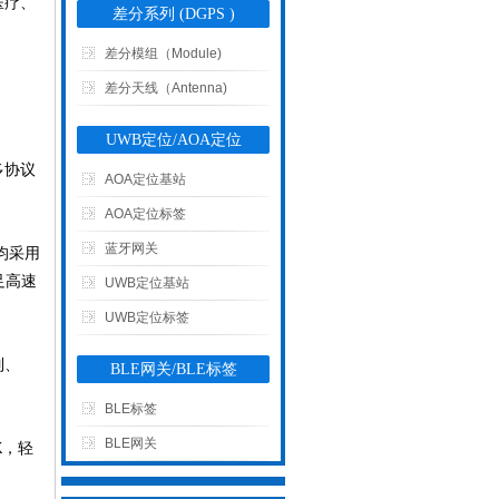
医疗、
差分系列 (DGPS )
G-Mouse)
差分模组（Module)
差分天线（Antenna)
UWB定位/AOA定位
多协议
AOA定位基站
AOA定位标签
蓝牙网关
均采用
足高速
UWB定位基站
UWB定位标签
列、
BLE网关/BLE标签
BLE标签
BLE网关
K，轻
可以介绍下你们的产品么？