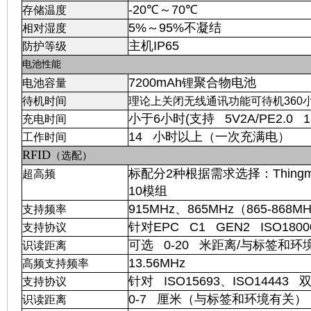
-20℃～70℃
存储温度
5%～95%不凝结
相对湿度
主机IP65
防护等级
电池性能
7200mAh
聚合物电池
锂
电池容量
待机时间
理论上关闭无线通讯功能可待机360
小于6小时(支持 5V2A/PE2.0
充电时间
14 小时以上（一次充满电）
工作时间
RFID
（选配）
标配分2种根据需求选择：Thingmagi
超高频
10模组
915MHz、865MHz（865-868M
支持频率
针对EPC C1 GEN2 ISO1800
支持协议
可选 0-20 米距离/与标签和环
识读距离
13.56MHz
高频支持频率
针对 ISO15693、ISO14443 
支持协议
0-7 厘米（与标签和环境有关）
识读距离