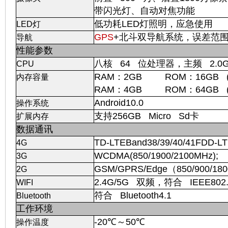
带闪光灯、自动对焦功能
低功耗LED灯照明，应急使用
LED灯
GPS
+北斗双导航系统，误差范围
导航
性能参数
八核 64 位处理器，主频 2.0G
CPU
RAM：2GB ROM：16GB 
内存容量
RAM：4GB ROM：64GB 
Android10.0
操作系统
支持256GB Micro Sd卡
扩展内存
数据通讯
TD-LTEBand38/39/40/41FDD-LTE
4G
WCDMA(850/1900/2100MHz);
3G
GSM/GPRS/Edge（850/900/18
2G
2.4G/5G 双频，符合 IEEE802.11
WIFI
符合 Bluetooth4.1
Bluetooth
工作环境
-20℃～50℃
操作温度