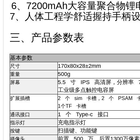
6、7200mAh大容量聚合物
7、人体工程学舒适握持手柄
三、产品参数表
基本参数
170x80x28±2mm
尺寸
500g
重量
5.5 寸 IPS 高清屏，分辨率 72
屏幕
工业级多点触控电容屏
扩展插槽
2 个 sim 卡槽，2 个 PSAM 
1个TF 卡槽
1 个 Type-c 接口
通讯接口
充电指示灯
指示灯
扫描键、功能键
按键
前置 500 万、后置1300万像
摄像头