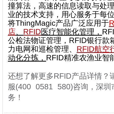
撞算法，高速的信息读取与处
业的技术支持，用心服务于每
将ThingMagic产品广泛应用于
店
、
RFID
医疗智能化管理
，
RF
公检法物证管理，RFID银行款
力电网和巡检管理、
RFID航
动化分拣，
RFID精准农渔业
还
想了解更多RFID产品详情
？
服(400 0581 580)咨询
务！