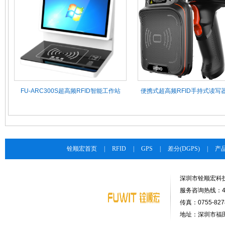
FU-ARC300S超高频RFID智能工作站
便携式超高频RFID手持式读写器F
铨顺宏首页
|
RFID
|
GPS
|
差分(DGPS)
|
产
深圳市铨顺宏科
服务咨询热线：400-
传真：0755-8278
地址：深圳市福田