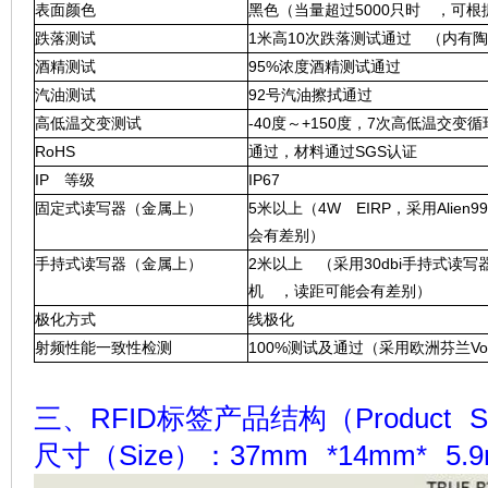
表面颜色
黑色（当量超过5000只时 ，可
跌落测试
1米高10次跌落测试通过 （内有
酒精测试
95%浓度酒精测试通过
汽油测试
92号汽油擦拭通过
高低温交变测试
-40度～+150度，7次高低温交变
RoHS
通过，材料通过SGS认证
IP 等级
IP67
固定式读写器（金属上）
5米以上（4W EIRP，采用Ali
会有差别）
手持式读写器（金属上）
2米以上 （采用30dbi手持式读
机 ，读距可能会有差别）
极化方式
线极化
射频性能一致性检测
100%测试及通过（采用欧洲芬兰Voya
三、RFID标签产品结构（Product S
尺寸（Size）：37mm *14mm* 5.