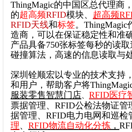
ThingMagic的中国区总代理商，
的
超高频
RFID
模块
、
超高频RF
RFID天线
和
标签
。ThingMag
造商，可以在保证稳定性和准
产品具备750张标签每秒的读
碰撞算法，高速的信息读取与
深圳铨顺宏以专业的技术支持
和用户，帮助客户将ThingMag
服装零售智慧门店
RFID医
、
票据管理、RFID公检法物证管
据管理、RFID电力电网和巡检
理
、
RFID物流自动化分拣
，
R