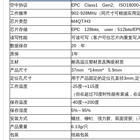
空中协议
EPC Class1 Gen2; ISO18000
工作频率
902-928MHz（同尺寸可根据应
芯片类型
M4QT/H3
芯片存储
EPC 128bits, user：512bits/EP
读写性能
可读可写（客户可往芯片内重复写
数据保存
20 年
质保
1年
主材
耐高温注塑材质及陶瓷材质
产品尺寸
37mm *14mm* 5.9mm
定位孔尺寸
用于产品固定的定位孔直径3mm,定位
工作温度
-25度~+115度
（但在超过70度时性能有衰减，在
保存温度
-40度~+200度
保存湿度
5%～95%
安装方式
螺丝、铆钉、强力胶、双面背胶;（
产品重量
6.13g/只
包装
纸箱包装