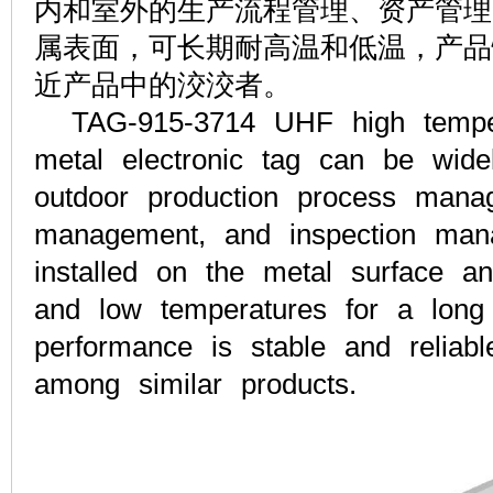
内和室外的生产流程管理、资产管理
属表面，可长期耐高温和低温，产品
近产品中的洨洨者。
TAG-915-3714 UHF high temperat
metal electronic tag can be wide
outdoor production process mana
management, and inspection man
installed on the metal surface a
and low temperatures for a long
performance is stable and reliabl
among similar products.