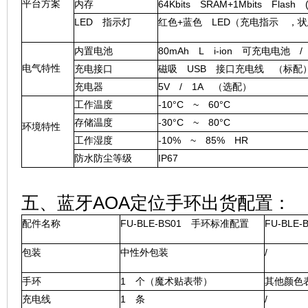
平台方案
内存
64Kbits SRAM+1Mbits Fla
LED 指示灯
红色+蓝色 LED（充电指示 ，
内置电池
80mAh L i-ion 可充电电池 
电气特性
充电接口
磁吸 USB 接口充电线 （标配
充电器
5V / 1A （选配）
工作温度
-10°C ~ 60°C
存储温度
-30°C ~ 80°C
环境特性
工作湿度
-10% ~ 85% HR
防水防尘等级
IP67
五、蓝牙AOA定位手环出货配置：
配件名称
FU-BLE-BS01 手环标准配置
FU-BLE
包装
中性外包装
/
手环
1 个（魔术贴表带）
其他颜色
充电线
1 条
/