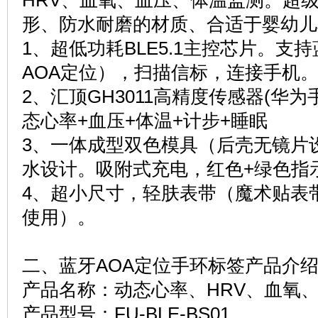
HRV、血氧、血压、体温监测。超级
形、防水耐磨的材质、合适于婴幼儿
1、超低功耗BLE5.1主控芯片。支
AOA定位），扫描信标，连接手机
2、汇顶GH3011高精度传感器(华为
态心率+血压+体温+计步+睡眠
3、一体成型双色模具（后壳无镜片设
水设计。吸附式充电，红色+绿色指
4、超小尺寸，轻肤表带（魔术贴表
使用）。
二、蓝牙AOA定位手环标签产品介
产品名称：动态心率、HRV、血氧
产品型号：FU-BLE-BS01