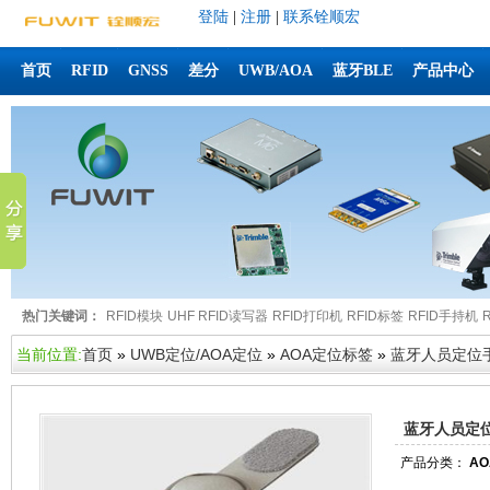
登陆
|
注册
|
联系铨顺宏
首页
RFID
GNSS
差分
UWB/AOA
蓝牙BLE
产品中心
热门关键词：
RFID模块
UHF RFID读写器
RFID打印机
RFID标签
RFID手持机
当前位置:
首页
»
UWB定位/AOA定位
»
AOA定位标签
»
蓝牙人员定位手环
蓝牙人员定位手
产品分类：
A