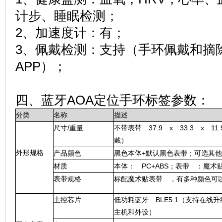
计步、睡眠检测；
2、加速度计：有；
3、佩戴检测：支持（手环佩戴和摘
APP）；
四、蓝牙AOA定位手环标签参数：
分类
名称
描述
尺寸/重量
不带表带 37.9 x 33.3 x 1
戴）
外形规格
产品颜色
黑色本体+默认黑色表带；可选其
材质
本体： PC+ABS；表带 ：魔术
表带规格
标配魔术贴表带 ，有多种颜色可
主控芯片
低功耗蓝牙 BLE5.1（支持在
主机和外设）