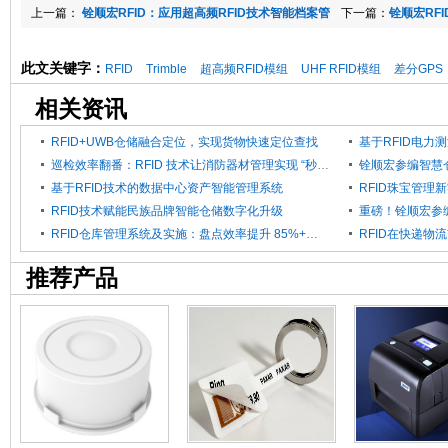
上一篇：
铨顺宏RFID：应用超高频RFID技术智能档案管
下一篇：
铨顺宏RF
理系统
此文关键字：
RFID
Trimble
超高频RFID模组
UHF RFID模组
差分GPS
相关资讯
RFID+UWB仓储融合定位，实现货物快速定位查找
巡检效率翻番：RFID 技术让消防器材管理实现 “秒级响应”
基于RFID技术的数据中心资产智能管理系统
RFID珠宝管理
RFID技术赋能民族品牌智能仓储数字化升级
RFID仓库管理系统及实施：盘点效率提升 85%+，拣货错误率直降 0.5% 以下
RFID在快递
推荐产品