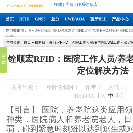
登陆
|
注册
|
联系铨顺宏
首页
RFID
GNSS
差分
UWB/AOA
蓝牙BLE
产品中心
热门关键词：
RFID仓储物流
RFID汽车制造
RFID定位管理
RFID档案柜
RFID
拣系统
当前位置：
首页
»
根栏目
»
铨顺宏RFID：医院工作人员/养老院UWB工作人员定
铨顺宏RFID：医院工作人员/养
定位解决方法
文章出处：
网责任编辑：
作者：
人气：
-
10:38:00【
大
中
小
】
【引言】 医院，养老院这类应用
种类，医院病人和养老院老人，日
弱，碰到紧急时刻难以达到逃生或