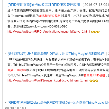
[RFID应用案例]迪卡侬超高频RFID服装管理应用
[ 2016-07-18 09:
迪卡侬超高频RFID服装管理应用。迪卡侬从生产到、仓储、配送再到门店都
备,ThingMagic所提供的
超高频RFID模组
,以其尺寸小巧,性能优异,易于集成
圳铨顺宏作为ThingMagic的中国代理商,专业地为广大客户提供全面的RFI
务。深圳铨顺宏www.fuwit.com 400-0581-580
http://www.fuwit.com/RFID_Application/dkncgprfidfzglyy_1.html
[铨顺宏动态]UHF超高频RFID产品，用过ThingMagic品牌都说好
[
RFID业务在国内发展快速，对标签的识别率和准确率的要求高，在单位时间
高。Trimble&ThingMagic公司基于十几年的经验积累，在UHF超高频RFID产品领
高频RFID模组
以及基于此RFID模组集成的超高频RFID读写器等设备受到业
司作为Trimble&ThingMagic代理商，专注ThingMagic UHF
超高频RFID模组
，
http://www.fuwit.com/FuwitNews/uhfcgprfidcpygthingm_1.html
[RFID常见问题]Zebra斑马RFID打印机为什么会选择ThingMagic U
08-28 18:16 ]