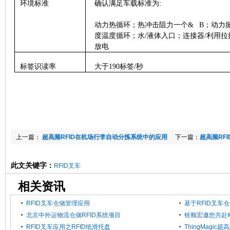
环境标准
确认满足车载标准为
:
动力热循环；热冲击阻力一个
& B
；动力
度温度循环；水
/
液体入口；连接器
/
利用拉
放电
标签识读率
大于
190
标签
/
秒
上一篇：
超高频RFID在机场行李自动分拣系统中的应用
下一篇：
超高频RF
此文关键字：
RFID叉车
相关资讯
RFID叉车仓储管理应用
基于RFID叉车
北京中外运物流仓储RFID系统项目
铨顺宏邀您共赴I
RFID叉车应用之RFID纸滑托盘