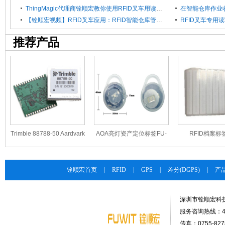
ThingMagic代理商铨顺宏教你使用RFID叉车用读写器
【铨顺宏视频】RFID叉车应用：RFID智能仓库管理0.02秒完成
RFID叉车专用
推荐产品
Trimble 88788-50 Aardvark
AOA亮灯资产定位标签FU-
RFID档案标签
DR+GPS 导航模组
24022
915M10
铨顺宏首页
|
RFID
|
GPS
|
差分(DGPS)
|
产
深圳市铨顺宏科
服务咨询热线：400-
传真：0755-8278