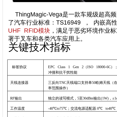
ThingMagic-Vega是一款车规级超
了汽车行业标准：TS16949 ， 内嵌高
UHF RFID模块
，满足于恶劣环境作业标
署于叉车和各类汽车应用上。
关键技术指标
标签协议
EPC Class 1 Gen 2
（
ISO 18000-6C
）
冲撞和抗干扰性能
天线连接器
三反向
TNC
天线端口支持单
50
欧姆天线（
率范围操作）
RF
输出
独立的读写模式，
5
至
30dBm
输出
(1W)
，
±1
工作温度
-40
℃
to75
℃
；交流电源适配器
:0
℃
to40
℃