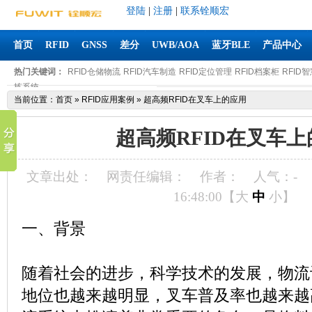
登陆
|
注册
|
联系铨顺宏
首页
RFID
GNSS
差分
UWB/AOA
蓝牙BLE
产品中心
热门关键词：
RFID仓储物流
RFID汽车制造
RFID定位管理
RFID档案柜
RFID
拣系统
当前位置：
首页
»
RFID应用案例
»
超高频RFID在叉车上的应用
超高频RFID在叉车
文章出处：
网责任编辑：
作者：
人气：
-
16:48:00【
大
中
小
】
一、背景
随着社会的进步，科学技术的发展，物流
地位也越来越明显，叉车普及率也越来越