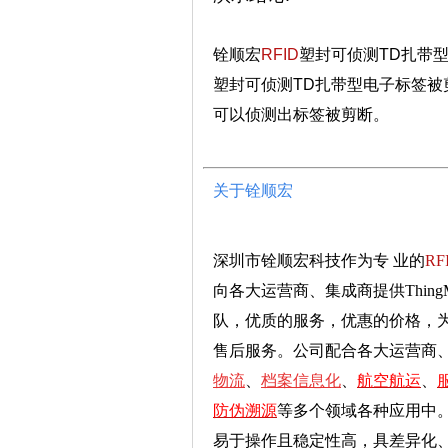
铨顺宏
RFID
塑封可侦测TD扎带型
塑
封
可侦测TD
扎带型电
子标签被剪
可以侦测出标签被
剪断。
关于铨顺宏
深圳市铨顺宏科技
作为专
.
业的
RF
向各大运营商、集成商提供Thing
队，优质的服务，优惠的价格，为
售后服务。公司配合各大运营商、集成
物流
、
档案信息化
、
航空航运
、
防伪溯源
等
多个领域各种应用中
易于操作且稳定性高，具差异化