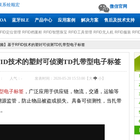
联系铨顺宏
微信官网
AOA
蓝牙BLE
产品中心
应用案例
解决方案
售后及技术支持
RFID定位管理
RFID档案柜
RFID智慧珠宝
RFID工具管理
RFID无人机
RFID服装
RFI
频】基于RFID技术的塑封可侦测TD扎带型电子标签
ID技术的塑封可侦测TD扎带型电子标签
：
人气：
-
发表时间：2020-05-20 15:53:00【
大
中
小
】
带型电子标签
，广泛应用于供应链，物流，交通，运输等
1
溯源监管，防止物品被盗或损失。具备可侦测性，当扎带
6
息。
M