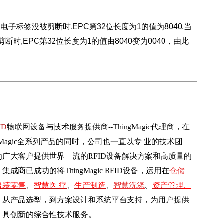
电子标签没被剪断时,EPC第
32位长度为1的值为8040,当
断时,EPC第32位长度为1的值由8040变
为0040，由此
ID
物联网设备与技术服务提供商
--ThingMagic代理商
，在
Magic全系列产品的同时，
公司也一直以专
.
业的技术团
广大客户提供世界—流的RFID设备解决方案和高质量的
商已成功的将ThingMagic RFID设备，运用
在
仓储
服装
零售
、
智慧
医
.
疗
、
生产
制造
、
智慧洗涤
、
资产管理
、
。
从产品选型，到方案设计和系统平台支持，为用户提供
、具创新的综合性技术服务。