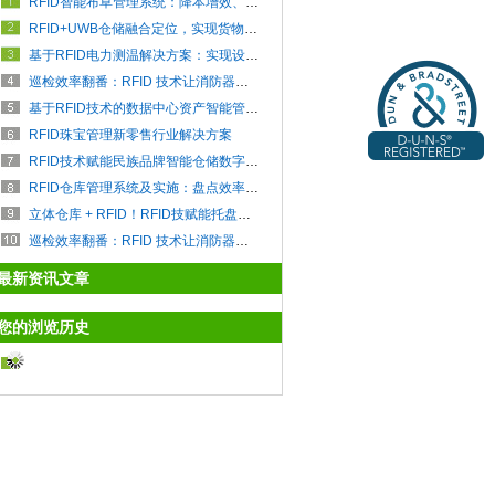
RFID智能布草管理系统：降本增效、全流程追溯把控
RFID+UWB仓储融合定位，实现货物快速定位查找
基于RFID电力测温解决方案：实现设备全天候在线监控
巡检效率翻番：RFID 技术让消防器材管理实现 “秒级响应”
基于RFID技术的数据中心资产智能管理系统
RFID珠宝管理新零售行业解决方案
RFID技术赋能民族品牌智能仓储数字化升级
RFID仓库管理系统及实施：盘点效率提升 85%+，拣货错误率直降 0.5% 以下
立体仓库 + RFID！RFID技赋能托盘运输全链路智能管理
巡检效率翻番：RFID 技术让消防器材管理实现 “秒级响应”
最新资讯文章
您的浏览历史