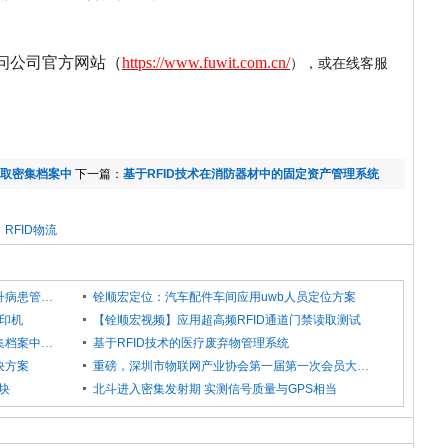
问公司官方网站
（
https://www.fuwit.com.cn/
），或
在线客服
读取密集档案中
下一篇：
基于RFID技术在消防器材中的固定资产管理系统
RFID物流
物联网护士站！RFID与传感技术如何提升病患管理智能化？
铨顺宏定位：汽车配件车间应用uwb人员定位方案
打印机
【铨顺宏视频】应用超高频RFID通道门禁读取测试
【铨顺宏视频】采用RFID手持机读取密集档案中的应用
基于RFID技术的医疗废弃物管理系统
决方案
重磅，深圳市物联网产业协会第一届第一次会员大会成功召开
模块
北斗进入密集发射期 实测信号质量与GPS相当