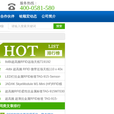
服务热线：
400-0581-580
合作伙伴
铨顺宏动态
公司简介
D分
1
8dBi超高频RFID远场天线T19192
2
-4dbi 超高频 RFID 微带近场天线110 x 40x
.6 mm T40110N
3
LED灯抗金属RFID标签TAG-915-Sensor-
020
4
JADAK SkyeModule M1-Mini (HF)RFID模
块
5
超高频RFID柔性抗金属标签TAG-915M7030
6
超高频 超薄抗金属RFID标签 TAG-915-
同类文章排行
5025-S