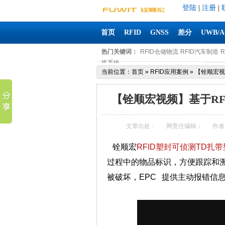
登陆
|
注册
|
首页
RFID
GNSS
差分
UWB/
热门关键词：
RFID仓储物流
RFID汽车制造
拣系统
当前位置：
首页
»
RFID应用案例
»
【铨顺宏视
【铨顺宏视频】基于RF
文章出处：
网责任编辑：
作者
铨顺宏
RFID塑封可侦测TD扎
过程中的物品标识，方便跟踪和
被破坏，EPC 提供主动报错信