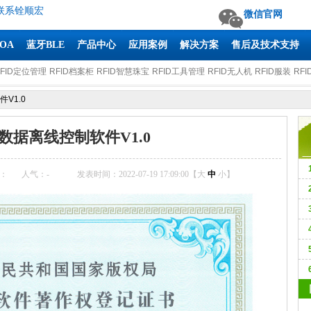
联系铨顺宏
微信官网
AOA
蓝牙BLE
产品中心
应用案例
解决方案
售后及技术支持
RFID定位管理
RFID档案柜
RFID智慧珠宝
RFID工具管理
RFID无人机
RFID服装
RFI
V1.0
D数据离线控制软件V1.0
：
人气：
-
发表时间：2022-07-19 17:09:00【
大
中
小
】
M
6