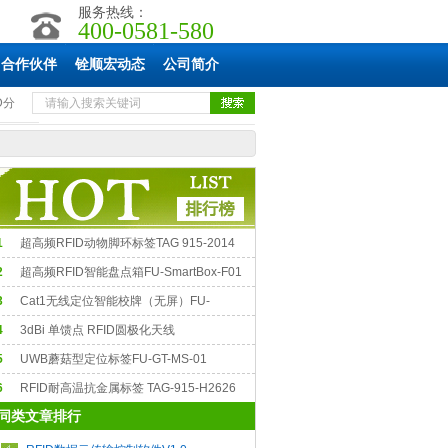
服务热线：
400-0581-580
合作伙伴
铨顺宏动态
公司简介
D分
1
超高频RFID动物脚环标签TAG 915-2014
2
超高频RFID智能盘点箱FU-SmartBox-F01
3
Cat1无线定位智能校牌（无屏）FU-
Y01/02
4
3dBi 单馈点 RFID圆极化天线
0*60*7mmT62707
5
UWB蘑菇型定位标签FU-GT-MS-01
6
RFID耐高温抗金属标签 TAG-915-H2626
同类文章排行